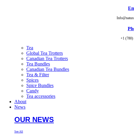
Em
Info@natur
Ph
+1 (780)
Tea
Global Tea Trotters
Canadian Tea Trotters
Tea Bundles
Canadian Tea Bundles
Tea & Filter
Spices
Spice Bundles
Candy
Tea accessories
About
News
OUR NEWS
See All