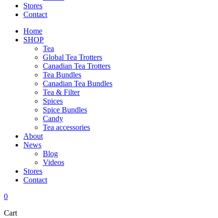
Stores
Contact
Home
SHOP
Tea
Global Tea Trotters
Canadian Tea Trotters
Tea Bundles
Canadian Tea Bundles
Tea & Filter
Spices
Spice Bundles
Candy
Tea accessories
About
News
Blog
Videos
Stores
Contact
0
Cart