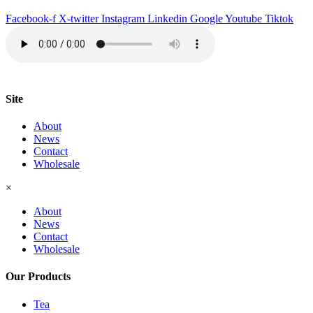
Bonheur
à
Facebook-f
X-twitter
Instagram
Linkedin
Google
Youtube
Tiktok
base
de
plantes
quantity
Site
About
News
Contact
Wholesale
×
About
News
Contact
Wholesale
Our Products
Tea