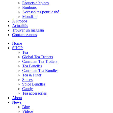
Paquets d’épices
Bonbons
Accessoires pour le thé
Mondiale
À Propos
Actualités
Trouver un magasin
Contactez-nous
Home
SHOP
Tea
Global Tea Trotters
Canadian Tea Trotters
Tea Bundles
Canadian Tea Bundles
Tea & Filter
Spices
Spice Bundles
Candy
Tea accessories
About
News
Blog
Videos