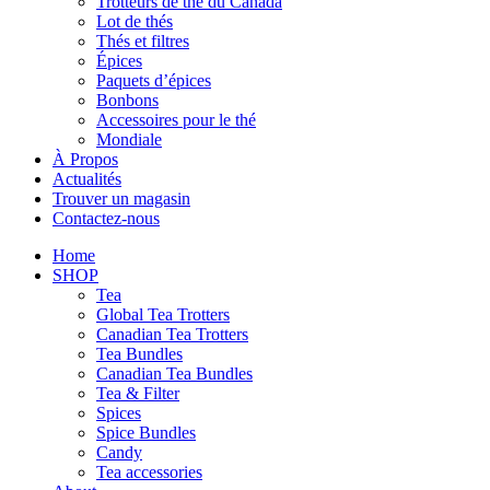
Trotteurs de thé du Canada
Lot de thés
Thés et filtres
Épices
Paquets d’épices
Bonbons
Accessoires pour le thé
Mondiale
À Propos
Actualités
Trouver un magasin
Contactez-nous
Home
SHOP
Tea
Global Tea Trotters
Canadian Tea Trotters
Tea Bundles
Canadian Tea Bundles
Tea & Filter
Spices
Spice Bundles
Candy
Tea accessories