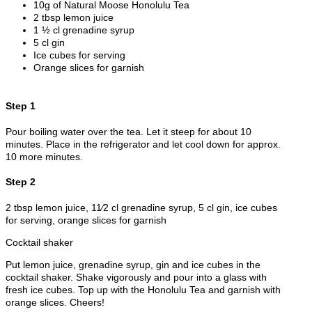
10g of Natural Moose Honolulu Tea
2 tbsp lemon juice
1 ½ cl grenadine syrup
5 cl gin
Ice cubes for serving
Orange slices for garnish
Step 1
Pour boiling water over the tea. Let it steep for about 10
minutes. Place in the refrigerator and let cool down for approx.
10 more minutes.
Step 2
2 tbsp lemon juice, 11⁄2 cl grenadine syrup, 5 cl gin, ice cubes
for serving, orange slices for garnish
Cocktail shaker
Put lemon juice, grenadine syrup, gin and ice cubes in the
cocktail shaker. Shake vigorously and pour into a glass with
fresh ice cubes. Top up with the Honolulu Tea and garnish with
orange slices. Cheers!