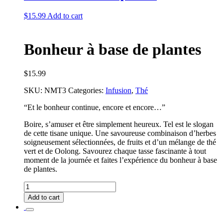
$
15.99
Add to cart
Bonheur à base de plantes
$
15.99
SKU:
NMT3
Categories:
Infusion
,
Thé
“Et le bonheur continue, encore et encore…”
Boire, s’amuser et être simplement heureux. Tel est le slogan
de cette tisane unique. Une savoureuse combinaison d’herbes
soigneusement sélectionnées, de fruits et d’un mélange de thé
vert et de Oolong. Savourez chaque tasse fascinante à tout
moment de la journée et faites l’expérience du bonheur à base
de plantes.
Bonheur
à
Add to cart
base
de
plantes