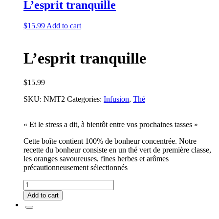
L’esprit tranquille
quantity
$
15.99
Add to cart
L’esprit tranquille
$
15.99
SKU:
NMT2
Categories:
Infusion
,
Thé
« Et le stress a dit, à bientôt entre vos prochaines tasses »
Cette boîte contient 100% de bonheur concentrée. Notre
recette du bonheur consiste en un thé vert de première classe,
les oranges savoureuses, fines herbes et arômes
précautionneusement sélectionnés
L'esprit
tranquille
Add to cart
quantity