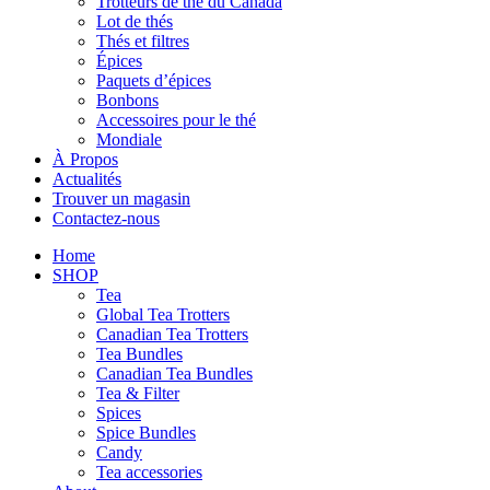
Trotteurs de thé du Canada
Lot de thés
Thés et filtres
Épices
Paquets d’épices
Bonbons
Accessoires pour le thé
Mondiale
À Propos
Actualités
Trouver un magasin
Contactez-nous
Home
SHOP
Tea
Global Tea Trotters
Canadian Tea Trotters
Tea Bundles
Canadian Tea Bundles
Tea & Filter
Spices
Spice Bundles
Candy
Tea accessories