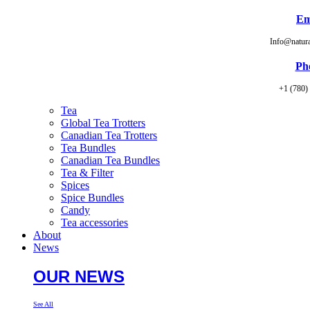
Em
Info@natur
Ph
+1 (780)
Tea
Global Tea Trotters
Canadian Tea Trotters
Tea Bundles
Canadian Tea Bundles
Tea & Filter
Spices
Spice Bundles
Candy
Tea accessories
About
News
OUR NEWS
See All