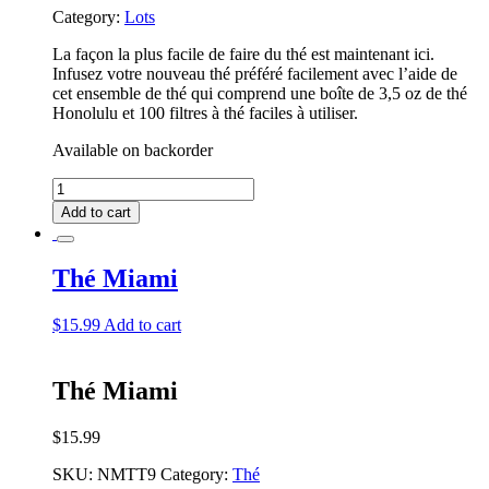
Category:
Lots
La façon la plus facile de faire du thé est maintenant ici.
Infusez votre nouveau thé préféré facilement avec l’aide de
cet ensemble de thé qui comprend une boîte de 3,5 oz de thé
Honolulu et 100 filtres à thé faciles à utiliser.
Available on backorder
Lot
de
Add to cart
thés
Honolulu
quantity
Thé Miami
$
15.99
Add to cart
Thé Miami
$
15.99
SKU:
NMTT9
Category:
Thé