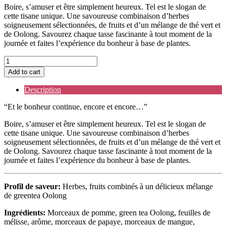
Boire, s’amuser et être simplement heureux. Tel est le slogan de
cette tisane unique. Une savoureuse combinaison d’herbes
soigneusement sélectionnées, de fruits et d’un mélange de thé vert et
de Oolong. Savourez chaque tasse fascinante à tout moment de la
journée et faites l’expérience du bonheur à base de plantes.
Bonheur
à
Add to cart
base
de
Description
plantes
quantity
“Et le bonheur continue, encore et encore…”
Boire, s’amuser et être simplement heureux. Tel est le slogan de
cette tisane unique. Une savoureuse combinaison d’herbes
soigneusement sélectionnées, de fruits et d’un mélange de thé vert et
de Oolong. Savourez chaque tasse fascinante à tout moment de la
journée et faites l’expérience du bonheur à base de plantes.
Profil de saveur:
Herbes, fruits combinés à un délicieux mélange
de greentea Oolong
Ingrédients:
Morceaux de pomme, green tea Oolong, feuilles de
mélisse, arôme, morceaux de papaye, morceaux de mangue,