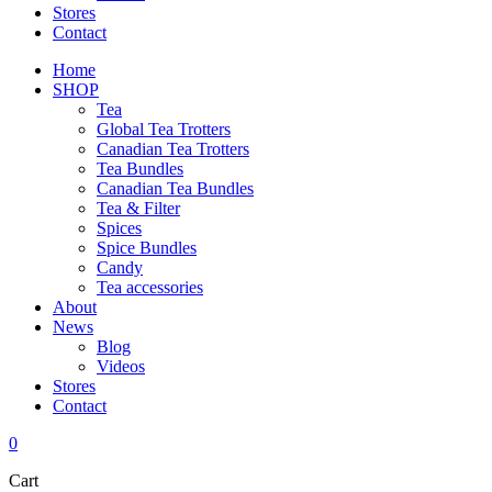
Stores
Contact
Home
SHOP
Tea
Global Tea Trotters
Canadian Tea Trotters
Tea Bundles
Canadian Tea Bundles
Tea & Filter
Spices
Spice Bundles
Candy
Tea accessories
About
News
Blog
Videos
Stores
Contact
0
Cart