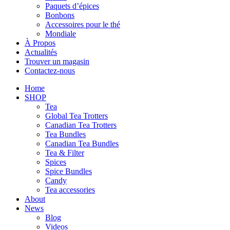
Paquets d’épices
Bonbons
Accessoires pour le thé
Mondiale
À Propos
Actualités
Trouver un magasin
Contactez-nous
Home
SHOP
Tea
Global Tea Trotters
Canadian Tea Trotters
Tea Bundles
Canadian Tea Bundles
Tea & Filter
Spices
Spice Bundles
Candy
Tea accessories
About
News
Blog
Videos