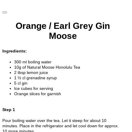
Orange / Earl Grey Gin
Moose
Ingredients:
300 ml boiling water
10g of Natural Moose Honolulu Tea
2 tbsp lemon juice
1 ½ cl grenadine syrup
5 cl gin
Ice cubes for serving
Orange slices for garnish
Step 1
Pour boiling water over the tea. Let it steep for about 10
minutes. Place in the refrigerator and let cool down for approx.
10 more minutes.