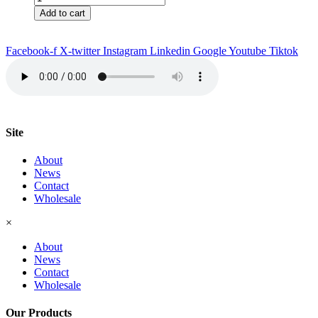
de
Add to cart
thés
Muffin
Mighty
Facebook-f
X-twitter
Instagram
Linkedin
Google
Youtube
Tiktok
Banane
Deluxe
quantity
Site
About
News
Contact
Wholesale
×
About
News
Contact
Wholesale
Our Products