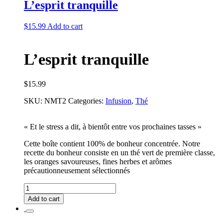
L’esprit tranquille
quantity
$
15.99
Add to cart
L’esprit tranquille
$
15.99
SKU:
NMT2
Categories:
Infusion
,
Thé
« Et le stress a dit, à bientôt entre vos prochaines tasses »
Cette boîte contient 100% de bonheur concentrée. Notre
recette du bonheur consiste en un thé vert de première classe,
les oranges savoureuses, fines herbes et arômes
précautionneusement sélectionnés
L'esprit
tranquille
Add to cart
quantity