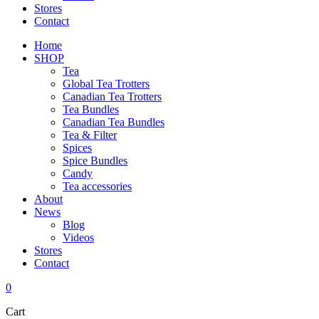
Stores
Contact
Home
SHOP
Tea
Global Tea Trotters
Canadian Tea Trotters
Tea Bundles
Canadian Tea Bundles
Tea & Filter
Spices
Spice Bundles
Candy
Tea accessories
About
News
Blog
Videos
Stores
Contact
0
Cart