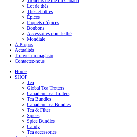
Trotteurs de thé du Canada
Lot de thés
Thés et filtres
Épices
Paquets d’épices
Bonbons
Accessoires pour le thé
Mondiale
À Propos
Actualités
Trouver un magasin
Contactez-nous
Home
SHOP
Tea
Global Tea Trotters
Canadian Tea Trotters
Tea Bundles
Canadian Tea Bundles
Tea & Filter
Spices
Spice Bundles
Candy
Tea accessories