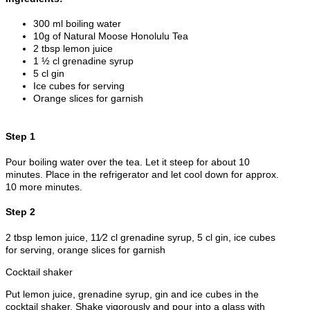
300 ml boiling water
10g of Natural Moose Honolulu Tea
2 tbsp lemon juice
1 ½ cl grenadine syrup
5 cl gin
Ice cubes for serving
Orange slices for garnish
Step 1
Pour boiling water over the tea. Let it steep for about 10
minutes. Place in the refrigerator and let cool down for approx.
10 more minutes.
Step 2
2 tbsp lemon juice, 11⁄2 cl grenadine syrup, 5 cl gin, ice cubes
for serving, orange slices for garnish
Cocktail shaker
Put lemon juice, grenadine syrup, gin and ice cubes in the
cocktail shaker. Shake vigorously and pour into a glass with