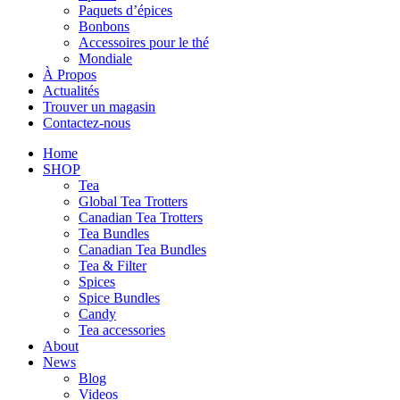
Paquets d’épices
Bonbons
Accessoires pour le thé
Mondiale
À Propos
Actualités
Trouver un magasin
Contactez-nous
Home
SHOP
Tea
Global Tea Trotters
Canadian Tea Trotters
Tea Bundles
Canadian Tea Bundles
Tea & Filter
Spices
Spice Bundles
Candy
Tea accessories
About
News
Blog
Videos