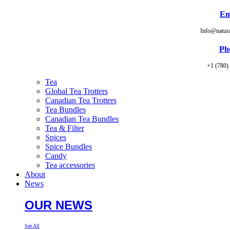
Em
Info@natur
Ph
+1 (780)
Tea
Global Tea Trotters
Canadian Tea Trotters
Tea Bundles
Canadian Tea Bundles
Tea & Filter
Spices
Spice Bundles
Candy
Tea accessories
About
News
OUR NEWS
See All