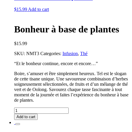
$
15.99
Add to cart
Bonheur à base de plantes
$
15.99
SKU:
NMT3
Categories:
Infusion
,
Thé
“Et le bonheur continue, encore et encore…”
Boire, s’amuser et être simplement heureux. Tel est le slogan
de cette tisane unique. Une savoureuse combinaison d’herbes
soigneusement sélectionnées, de fruits et d’un mélange de thé
vert et de Oolong. Savourez chaque tasse fascinante à tout
moment de la journée et faites l’expérience du bonheur à base
de plantes.
Bonheur
à
Add to cart
base
de
plantes