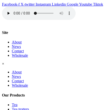
Deluxe
Facebook-f
X-twitter
Instagram
Linkedin
Google
Youtube
Tiktok
quantity
Site
About
News
Contact
Wholesale
×
About
News
Contact
Wholesale
Our Products
Tea
Tea trotters