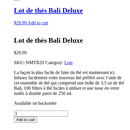
La
Havane
Lot de thés Bali Deluxe
quantity
$
29.99
Add to cart
Lot de thés Bali Deluxe
$
29.99
SKU:
NMTB20
Category:
Lots
La façon la plus facile de faire du thé est maintenant ici.
Infusez facilement votre nouveau thé préféré avec l’aide de
cet ensemble de thé qui comprend une boîte de 3,5 oz de thé
Bali, 100 filtres à thé faciles à utiliser et une tasse en verre
isolée à double paroi de 250 ml.
Available on backorder
Lot
de
Add to cart
thés
Bali