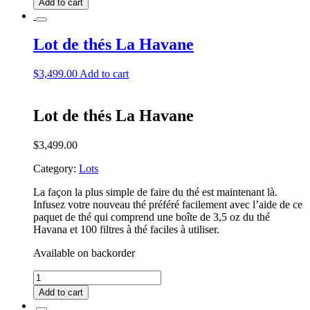
Add to cart
thés
Saint
Moritz
Lot de thés La Havane
Deluxe
quantity
$
3,499.00
Add to cart
Lot de thés La Havane
$
3,499.00
Category:
Lots
La façon la plus simple de faire du thé est maintenant là.
Infusez votre nouveau thé préféré facilement avec l’aide de ce
paquet de thé qui comprend une boîte de 3,5 oz du thé
Havana et 100 filtres à thé faciles à utiliser.
Available on backorder
Lot
de
Add to cart
thés