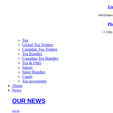
Em
Info@natur
Ph
+1 (780)
Tea
Global Tea Trotters
Canadian Tea Trotters
Tea Bundles
Canadian Tea Bundles
Tea & Filter
Spices
Spice Bundles
Candy
Tea accessories
About
News
OUR NEWS
See All