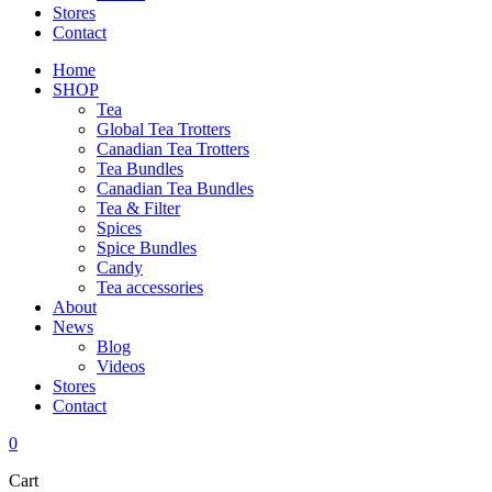
Stores
Contact
Home
SHOP
Tea
Global Tea Trotters
Canadian Tea Trotters
Tea Bundles
Canadian Tea Bundles
Tea & Filter
Spices
Spice Bundles
Candy
Tea accessories
About
News
Blog
Videos
Stores
Contact
0
Cart