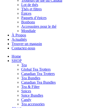
Trotteurs de thé du Canada
Lot de thés
Thés et filtres
Épices
Paquets d’épices
Bonbons
Accessoires pour le thé
Mondiale
À Propos
Actualités
Trouver un magasin
Contactez-nous
Home
SHOP
Tea
Global Tea Trotters
Canadian Tea Trotters
Tea Bundles
Canadian Tea Bundles
Tea & Filter
Spices
Spice Bundles
Candy
Tea accessories