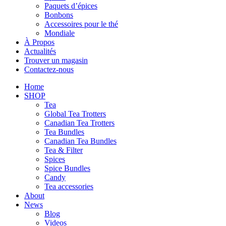
Paquets d’épices
Bonbons
Accessoires pour le thé
Mondiale
À Propos
Actualités
Trouver un magasin
Contactez-nous
Home
SHOP
Tea
Global Tea Trotters
Canadian Tea Trotters
Tea Bundles
Canadian Tea Bundles
Tea & Filter
Spices
Spice Bundles
Candy
Tea accessories
About
News
Blog
Videos