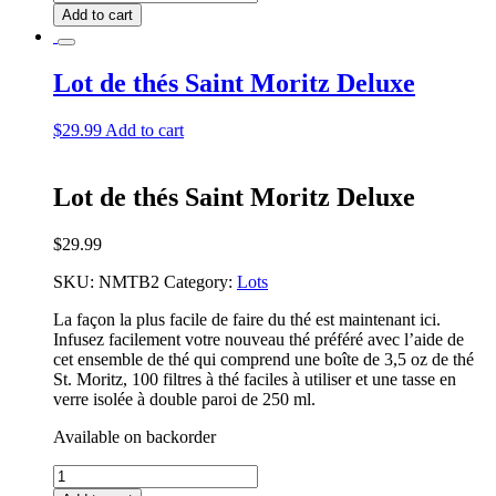
de
Add to cart
thés
Marseille
quantity
Lot de thés Saint Moritz Deluxe
$
29.99
Add to cart
Lot de thés Saint Moritz Deluxe
$
29.99
SKU:
NMTB2
Category:
Lots
La façon la plus facile de faire du thé est maintenant ici.
Infusez facilement votre nouveau thé préféré avec l’aide de
cet ensemble de thé qui comprend une boîte de 3,5 oz de thé
St. Moritz, 100 filtres à thé faciles à utiliser et une tasse en
verre isolée à double paroi de 250 ml.
Available on backorder
Lot
de