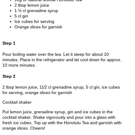
2 tbsp lemon juice
1 ½ cl grenadine syrup
5 cl gin
Ice cubes for serving
Orange slices for garnish
Step 1
Pour boiling water over the tea. Let it steep for about 10
minutes. Place in the refrigerator and let cool down for approx.
10 more minutes.
Step 2
2 tbsp lemon juice, 11⁄2 cl grenadine syrup, 5 cl gin, ice cubes
for serving, orange slices for garnish
Cocktail shaker
Put lemon juice, grenadine syrup, gin and ice cubes in the
cocktail shaker. Shake vigorously and pour into a glass with
fresh ice cubes. Top up with the Honolulu Tea and garnish with
orange slices. Cheers!