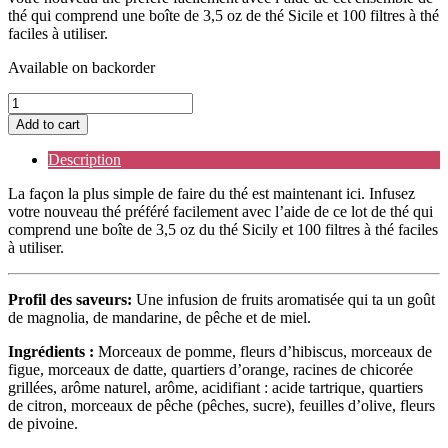
thé qui comprend une boîte de 3,5 oz de thé Sicile et 100 filtres à thé
faciles à utiliser.
Available on backorder
Lot
de
Add to cart
thés
Sicile
Description
quantity
La façon la plus simple de faire du thé est maintenant ici. Infusez
votre nouveau thé préféré facilement avec l’aide de ce lot de thé qui
comprend une boîte de 3,5 oz du thé Sicily et 100 filtres à thé faciles
à utiliser.
Profil des saveurs:
Une
infusion de fruits aromatisée qui t
a un goût
de magnolia, de mandarine, de pêche et de miel.
Ingrédients :
Morceaux de pomme, fleurs d’hibiscus, morceaux de
figue, morceaux de datte, quartiers d’orange, racines de chicorée
grillées, arôme naturel, arôme, acidifiant : acide tartrique, quartiers
de citron, morceaux de pêche (pêches, sucre), feuilles d’olive, fleurs
de pivoine.