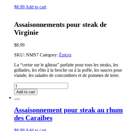
$
8.99
Add to cart
Assaisonnements pour steak de
Virginie
$
8.99
SKU:
NMS7
Category:
Épices
La “cerise sur le gâteau” parfaite pour tous les steaks, les
grillades, les rôtis à la broche ou à la poêle, les sauces pour
viande, les salades de concombres et de pommes de terre.
Assaisonnements
pour
Add to cart
steak
de
Virginie
Assaisonnement pour steak au rhum
quantity
des Caraïbes
$
8.99
Add to cart