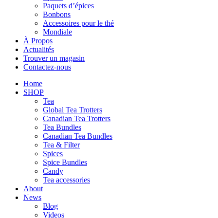
Paquets d’épices
Bonbons
Accessoires pour le thé
Mondiale
À Propos
Actualités
Trouver un magasin
Contactez-nous
Home
SHOP
Tea
Global Tea Trotters
Canadian Tea Trotters
Tea Bundles
Canadian Tea Bundles
Tea & Filter
Spices
Spice Bundles
Candy
Tea accessories
About
News
Blog
Videos