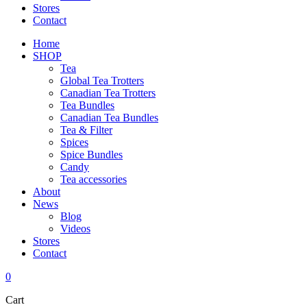
Stores
Contact
Home
SHOP
Tea
Global Tea Trotters
Canadian Tea Trotters
Tea Bundles
Canadian Tea Bundles
Tea & Filter
Spices
Spice Bundles
Candy
Tea accessories
About
News
Blog
Videos
Stores
Contact
0
Cart