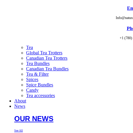
Em
Info@natur
Ph
+1 (780)
Tea
Global Tea Trotters
Canadian Tea Trotters
Tea Bundles
Canadian Tea Bundles
Tea & Filter
Spices
Spice Bundles
Candy
Tea accessories
About
News
OUR NEWS
See All