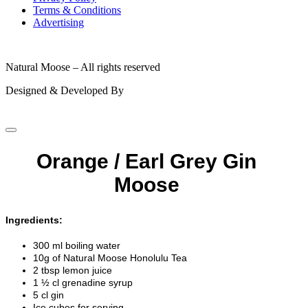
Terms & Conditions
Advertising
© 2026
Natural Moose – All rights reserved
Designed & Developed By
Orange / Earl Grey Gin
Moose
Ingredients:
300 ml boiling water
10g of Natural Moose Honolulu Tea
2 tbsp lemon juice
1 ½ cl grenadine syrup
5 cl gin
Ice cubes for serving