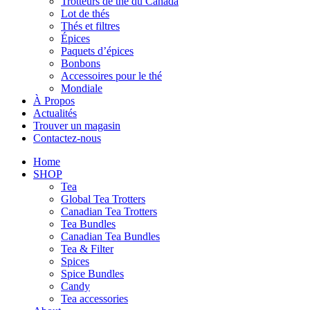
Trotteurs de thé du Canada
Lot de thés
Thés et filtres
Épices
Paquets d’épices
Bonbons
Accessoires pour le thé
Mondiale
À Propos
Actualités
Trouver un magasin
Contactez-nous
Home
SHOP
Tea
Global Tea Trotters
Canadian Tea Trotters
Tea Bundles
Canadian Tea Bundles
Tea & Filter
Spices
Spice Bundles
Candy
Tea accessories