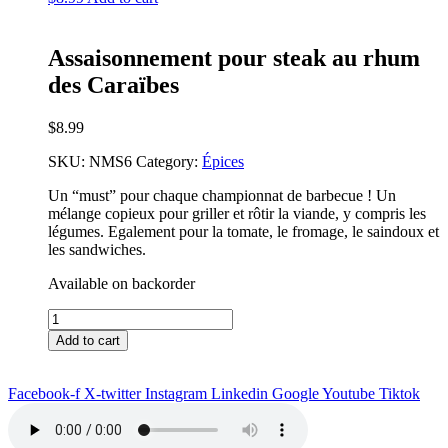
Assaisonnement pour steak au rhum
des Caraïbes
$
8.99
SKU:
NMS6
Category:
Épices
Un “must” pour chaque championnat de barbecue ! Un
mélange copieux pour griller et rôtir la viande, y compris les
légumes. Egalement pour la tomate, le fromage, le saindoux et
les sandwiches.
Available on backorder
Assaisonnement
pour
Add to cart
steak
au
rhum
Facebook-f
X-twitter
Instagram
Linkedin
Google
Youtube
Tiktok
des
Caraïbes
quantity