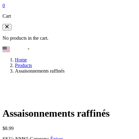
0
Cart
No products in the cart.
English
▼
Home
Products
Assaisonnements raffinés
Assaisonnements raffinés
$
8.99
SKU:
NMS5
Category:
Épices