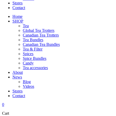
Stores
Contact
Home
SHOP
Tea
Global Tea Trotters
Canadian Tea Trotters
Tea Bundles
Canadian Tea Bundles
Tea & Filter
Spices
Spice Bundles
Candy
Tea accessories
About
News
Blog
Videos
Stores
Contact
0
Cart