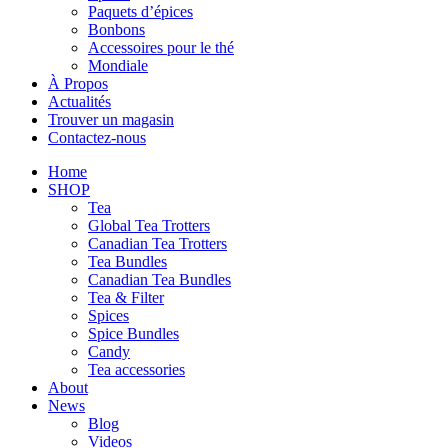
Paquets d’épices
Bonbons
Accessoires pour le thé
Mondiale
À Propos
Actualités
Trouver un magasin
Contactez-nous
Home
SHOP
Tea
Global Tea Trotters
Canadian Tea Trotters
Tea Bundles
Canadian Tea Bundles
Tea & Filter
Spices
Spice Bundles
Candy
Tea accessories
About
News
Blog
Videos