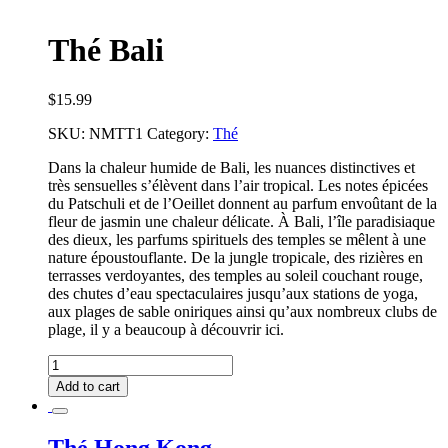
Thé Bali
$
15.99
SKU:
NMTT1
Category:
Thé
Dans la chaleur humide de Bali, les nuances distinctives et
très sensuelles s’élèvent dans l’air tropical. Les notes épicées
du Patschuli et de l’Oeillet donnent au parfum envoûtant de la
fleur de jasmin une chaleur délicate. À Bali, l’île paradisiaque
des dieux, les parfums spirituels des temples se mêlent à une
nature époustouflante. De la jungle tropicale, des rizières en
terrasses verdoyantes, des temples au soleil couchant rouge,
des chutes d’eau spectaculaires jusqu’aux stations de yoga,
aux plages de sable oniriques ainsi qu’aux nombreux clubs de
plage, il y a beaucoup à découvrir ici.
Thé
Bali
Add to cart
quantity
Thé Hong Kong