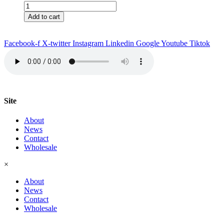
Thé
Hong
Add to cart
Kong
quantity
Facebook-f
X-twitter
Instagram
Linkedin
Google
Youtube
Tiktok
Site
About
News
Contact
Wholesale
×
About
News
Contact
Wholesale