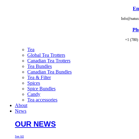
Em
Info@natur
Ph
+1 (780)
Tea
Global Tea Trotters
Canadian Tea Trotters
Tea Bundles
Canadian Tea Bundles
Tea & Filter
Spices
Spice Bundles
Candy
Tea accessories
About
News
OUR NEWS
See All