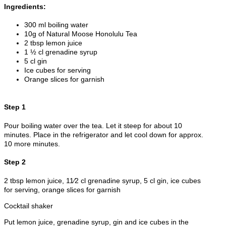
Ingredients:
300 ml boiling water
10g of Natural Moose Honolulu Tea
2 tbsp lemon juice
1 ½ cl grenadine syrup
5 cl gin
Ice cubes for serving
Orange slices for garnish
Step 1
Pour boiling water over the tea. Let it steep for about 10
minutes. Place in the refrigerator and let cool down for approx.
10 more minutes.
Step 2
2 tbsp lemon juice, 11⁄2 cl grenadine syrup, 5 cl gin, ice cubes
for serving, orange slices for garnish
Cocktail shaker
Put lemon juice, grenadine syrup, gin and ice cubes in the