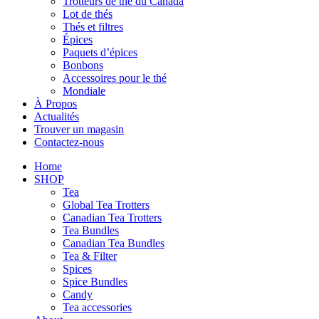
Trotteurs de thé du Canada
Lot de thés
Thés et filtres
Épices
Paquets d’épices
Bonbons
Accessoires pour le thé
Mondiale
À Propos
Actualités
Trouver un magasin
Contactez-nous
Home
SHOP
Tea
Global Tea Trotters
Canadian Tea Trotters
Tea Bundles
Canadian Tea Bundles
Tea & Filter
Spices
Spice Bundles
Candy
Tea accessories