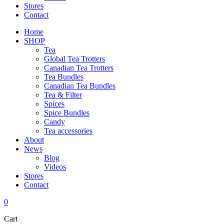
Stores
Contact
Home
SHOP
Tea
Global Tea Trotters
Canadian Tea Trotters
Tea Bundles
Canadian Tea Bundles
Tea & Filter
Spices
Spice Bundles
Candy
Tea accessories
About
News
Blog
Videos
Stores
Contact
0
Cart