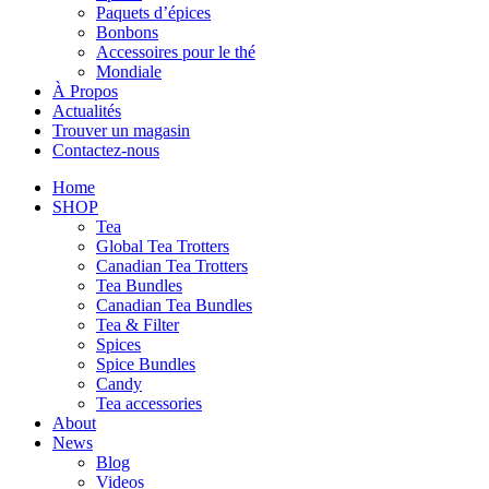
Paquets d’épices
Bonbons
Accessoires pour le thé
Mondiale
À Propos
Actualités
Trouver un magasin
Contactez-nous
Home
SHOP
Tea
Global Tea Trotters
Canadian Tea Trotters
Tea Bundles
Canadian Tea Bundles
Tea & Filter
Spices
Spice Bundles
Candy
Tea accessories
About
News
Blog
Videos