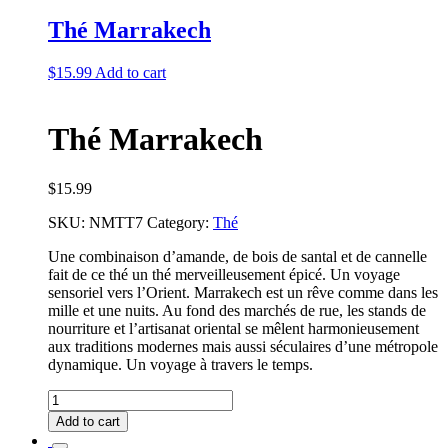
Thé Marrakech
$
15.99
Add to cart
Thé Marrakech
$
15.99
SKU:
NMTT7
Category:
Thé
Une combinaison d’amande, de bois de santal et de cannelle
fait de ce thé un thé merveilleusement épicé. Un voyage
sensoriel vers l’Orient. Marrakech est un rêve comme dans les
mille et une nuits. Au fond des marchés de rue, les stands de
nourriture et l’artisanat oriental se mêlent harmonieusement
aux traditions modernes mais aussi séculaires d’une métropole
dynamique. Un voyage à travers le temps.
Thé
Marrakech
Add to cart
quantity