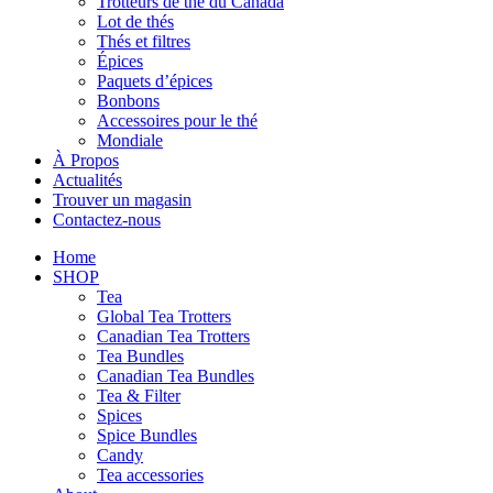
Trotteurs de thé du Canada
Lot de thés
Thés et filtres
Épices
Paquets d’épices
Bonbons
Accessoires pour le thé
Mondiale
À Propos
Actualités
Trouver un magasin
Contactez-nous
Home
SHOP
Tea
Global Tea Trotters
Canadian Tea Trotters
Tea Bundles
Canadian Tea Bundles
Tea & Filter
Spices
Spice Bundles
Candy
Tea accessories