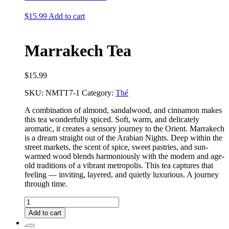
$
15.99
Add to cart
Marrakech Tea
$
15.99
SKU:
NMTT7-1
Category:
Thé
A combination of almond, sandalwood, and cinnamon makes
this tea wonderfully spiced. Soft, warm, and delicately
aromatic, it creates a sensory journey to the Orient. Marrakech
is a dream straight out of the Arabian Nights. Deep within the
street markets, the scent of spice, sweet pastries, and sun-
warmed wood blends harmoniously with the modern and age-
old traditions of a vibrant metropolis. This tea captures that
feeling — inviting, layered, and quietly luxurious. A journey
through time.
Marrakech
Tea
Add to cart
quantity