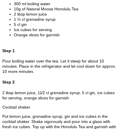
300 ml boiling water
10g of Natural Moose Honolulu Tea
2 tbsp lemon juice
1 ½ cl grenadine syrup
5 cl gin
Ice cubes for serving
Orange slices for garnish
Step 1
Pour boiling water over the tea. Let it steep for about 10
minutes. Place in the refrigerator and let cool down for approx.
10 more minutes.
Step 2
2 tbsp lemon juice, 11⁄2 cl grenadine syrup, 5 cl gin, ice cubes
for serving, orange slices for garnish
Cocktail shaker
Put lemon juice, grenadine syrup, gin and ice cubes in the
cocktail shaker. Shake vigorously and pour into a glass with
fresh ice cubes. Top up with the Honolulu Tea and garnish with