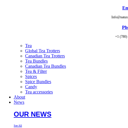
Em
Info@natur
Ph
+1 (780)
Tea
Global Tea Trotters
Canadian Tea Trotters
Tea Bundles
Canadian Tea Bundles
Tea & Filter
Spices
Spice Bundles
Candy
Tea accessories
About
News
OUR NEWS
See All