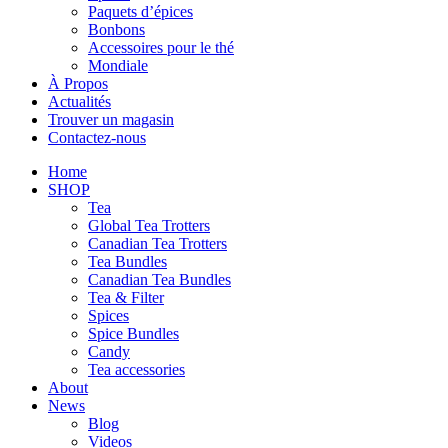
Paquets d’épices
Bonbons
Accessoires pour le thé
Mondiale
À Propos
Actualités
Trouver un magasin
Contactez-nous
Home
SHOP
Tea
Global Tea Trotters
Canadian Tea Trotters
Tea Bundles
Canadian Tea Bundles
Tea & Filter
Spices
Spice Bundles
Candy
Tea accessories
About
News
Blog
Videos