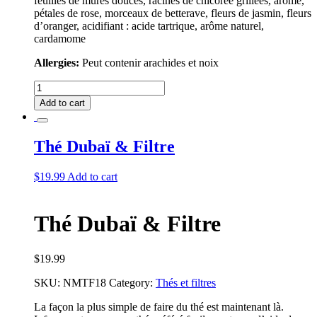
feuilles de mûres douces, racines de chicorée grillées, arôme,
pétales de rose, morceaux de betterave, fleurs de jasmin, fleurs
d’oranger, acidifiant : acide tartrique, arôme naturel,
cardamome
Allergies:
Peut contenir arachides et noix
Thé
Dubaï
Add to cart
quantity
Thé Dubaï & Filtre
$
19.99
Add to cart
Thé Dubaï & Filtre
$
19.99
SKU:
NMTF18
Category:
Thés et filtres
La façon la plus simple de faire du thé est maintenant là.