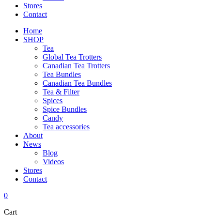
Stores
Contact
Home
SHOP
Tea
Global Tea Trotters
Canadian Tea Trotters
Tea Bundles
Canadian Tea Bundles
Tea & Filter
Spices
Spice Bundles
Candy
Tea accessories
About
News
Blog
Videos
Stores
Contact
0
Cart