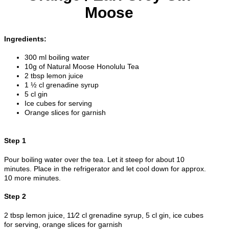
Moose
Ingredients:
300 ml boiling water
10g of Natural Moose Honolulu Tea
2 tbsp lemon juice
1 ½ cl grenadine syrup
5 cl gin
Ice cubes for serving
Orange slices for garnish
Step 1
Pour boiling water over the tea. Let it steep for about 10
minutes. Place in the refrigerator and let cool down for approx.
10 more minutes.
Step 2
2 tbsp lemon juice, 11⁄2 cl grenadine syrup, 5 cl gin, ice cubes
for serving, orange slices for garnish