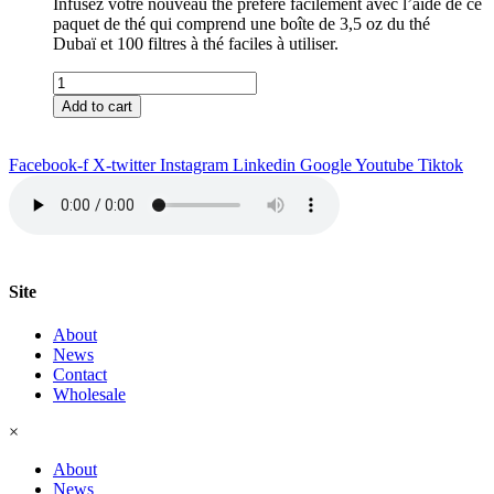
Infusez votre nouveau thé préféré facilement avec l’aide de ce
paquet de thé qui comprend une boîte de 3,5 oz du thé
Dubaï et 100 filtres à thé faciles à utiliser.
Thé
Dubaï
Add to cart
&
Filtre
quantity
Facebook-f
X-twitter
Instagram
Linkedin
Google
Youtube
Tiktok
Site
About
News
Contact
Wholesale
×
About
News