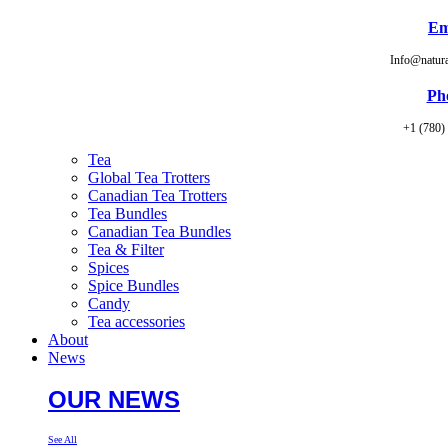
Em
Info@natur
Ph
+1 (780)
Tea
Global Tea Trotters
Canadian Tea Trotters
Tea Bundles
Canadian Tea Bundles
Tea & Filter
Spices
Spice Bundles
Candy
Tea accessories
About
News
OUR NEWS
See All