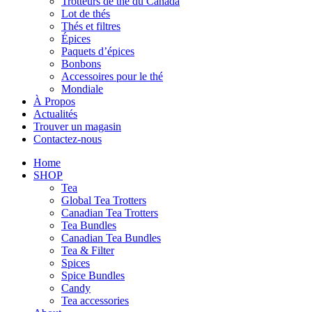
Trotteurs de thé du Canada
Lot de thés
Thés et filtres
Épices
Paquets d’épices
Bonbons
Accessoires pour le thé
Mondiale
À Propos
Actualités
Trouver un magasin
Contactez-nous
Home
SHOP
Tea
Global Tea Trotters
Canadian Tea Trotters
Tea Bundles
Canadian Tea Bundles
Tea & Filter
Spices
Spice Bundles
Candy
Tea accessories