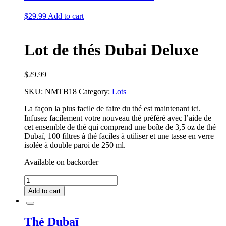
$
29.99
Add to cart
Lot de thés Dubai Deluxe
$
29.99
SKU:
NMTB18
Category:
Lots
La façon la plus facile de faire du thé est maintenant ici.
Infusez facilement votre nouveau thé préféré avec l’aide de
cet ensemble de thé qui comprend une boîte de 3,5 oz de thé
Dubaï, 100 filtres à thé faciles à utiliser et une tasse en verre
isolée à double paroi de 250 ml.
Available on backorder
Lot
de
Add to cart
thés
Dubai
Deluxe
Thé Dubaï
quantity