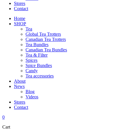
Stores
Contact
Home
SHOP
Tea
Global Tea Trotters
Canadian Tea Trotters
Tea Bundles
Canadian Tea Bundles
Tea & Filter
Spices
Spice Bundles
Candy
Tea accessories
About
News
Blog
Videos
Stores
Contact
0
Cart