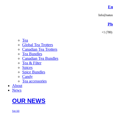
Em
Info@natur
Ph
+1 (780)
Tea
Global Tea Trotters
Canadian Tea Trotters
Tea Bundles
Canadian Tea Bundles
Tea & Filter
Spices
Spice Bundles
Candy
Tea accessories
About
News
OUR NEWS
See All