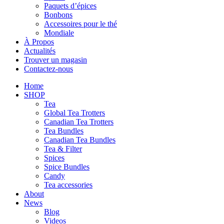
Paquets d’épices
Bonbons
Accessoires pour le thé
Mondiale
À Propos
Actualités
Trouver un magasin
Contactez-nous
Home
SHOP
Tea
Global Tea Trotters
Canadian Tea Trotters
Tea Bundles
Canadian Tea Bundles
Tea & Filter
Spices
Spice Bundles
Candy
Tea accessories
About
News
Blog
Videos