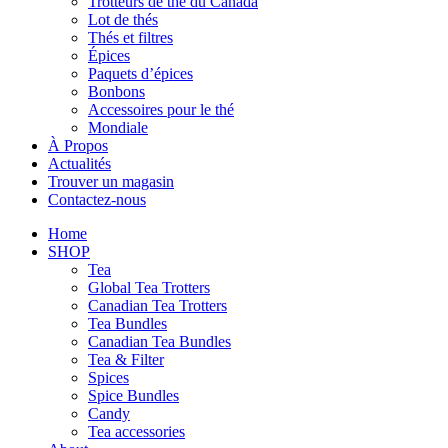
Trotteurs de thé du Canada
Lot de thés
Thés et filtres
Épices
Paquets d’épices
Bonbons
Accessoires pour le thé
Mondiale
À Propos
Actualités
Trouver un magasin
Contactez-nous
Home
SHOP
Tea
Global Tea Trotters
Canadian Tea Trotters
Tea Bundles
Canadian Tea Bundles
Tea & Filter
Spices
Spice Bundles
Candy
Tea accessories