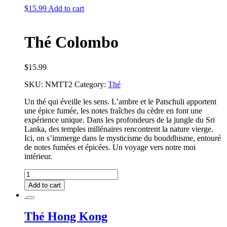
$
15.99
Add to cart
Thé Colombo
$
15.99
SKU:
NMTT2
Category:
Thé
Un thé qui éveille les sens. L’ambre et le Patschuli apportent
une épice fumée, les notes fraîches du cèdre en font une
expérience unique. Dans les profondeurs de la jungle du Sri
Lanka, des temples millénaires rencontrent la nature vierge.
Ici, on s’immerge dans le mysticisme du bouddhisme, entouré
de notes fumées et épicées. Un voyage vers notre moi
intérieur.
Thé
Colombo
Add to cart
quantity
Thé Hong Kong