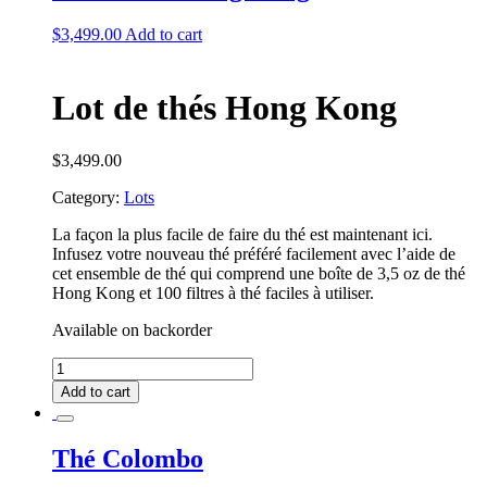
$
3,499.00
Add to cart
Lot de thés Hong Kong
$
3,499.00
Category:
Lots
La façon la plus facile de faire du thé est maintenant ici.
Infusez votre nouveau thé préféré facilement avec l’aide de
cet ensemble de thé qui comprend une boîte de 3,5 oz de thé
Hong Kong et 100 filtres à thé faciles à utiliser.
Available on backorder
Lot
de
Add to cart
thés
Hong
Kong
Thé Colombo
quantity