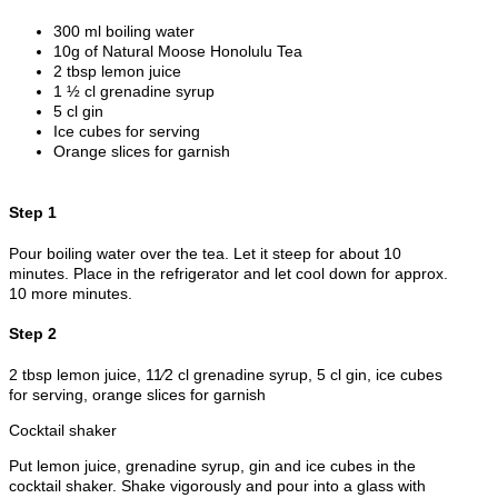
300 ml boiling water
10g of Natural Moose Honolulu Tea
2 tbsp lemon juice
1 ½ cl grenadine syrup
5 cl gin
Ice cubes for serving
Orange slices for garnish
Step 1
Pour boiling water over the tea. Let it steep for about 10
minutes. Place in the refrigerator and let cool down for approx.
10 more minutes.
Step 2
2 tbsp lemon juice, 11⁄2 cl grenadine syrup, 5 cl gin, ice cubes
for serving, orange slices for garnish
Cocktail shaker
Put lemon juice, grenadine syrup, gin and ice cubes in the
cocktail shaker. Shake vigorously and pour into a glass with